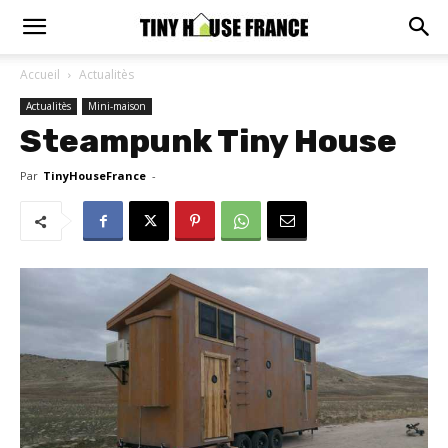
Accueil
Actualitès
Actualitès
Mini-maison
Steampunk Tiny House
Par
TinyHouseFrance
-