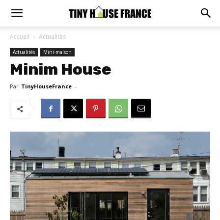
Accueil
Actualitès
Actualitès
Mini-maison
Minim House
Par
TinyHouseFrance
-