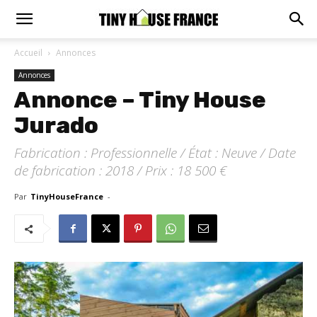
Accueil
Annonces
Annonces
Annonce – Tiny House
Jurado
Fabrication : Professionnelle / État : Neuve / Date
de fabrication : 2018 / Prix : 18 500 €
Par
TinyHouseFrance
-