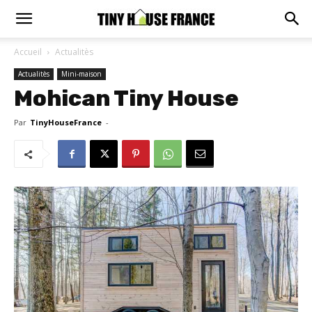
Accueil
Actualitès
Actualitès
Mini-maison
Mohican Tiny House
Par
TinyHouseFrance
-