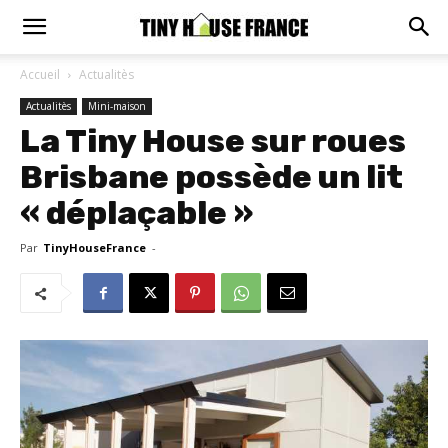
Accueil
Actualitès
Actualitès
Mini-maison
La Tiny House sur roues
Brisbane possède un lit
« déplaçable »
Par
TinyHouseFrance
-