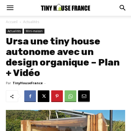
Accueil
Actualitès
Actualitès
Mini-maison
Ursa une tiny house
autonome avec un
design organique – Plan
+ Vidéo
Par
TinyHouseFrance
-