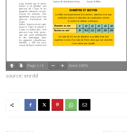
Page
1
/
4
Zoom
100%
source: enrdd