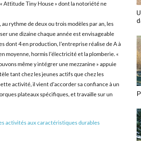
e « Attitude Tiny House » dont la notoriété ne
U
d
 au rythme de deux ou trois modèles par an, les
aliser une dizaine chaque année est envisageable
dont 4 en production, l’entreprise réalise de A à
 moyenne, hormis l’électricité et la plomberie. «
pouvons même y intégrer une mezzanine » appuie
tèle tant chez les jeunes actifs que chez les
tte activité, il vient d’accorder sa confiance à un
P
rques plateaux spécifiques, et travaille sur un
s activités aux caractéristiques durables