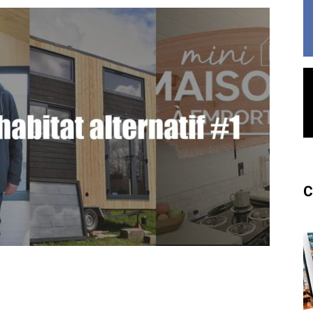
France
C