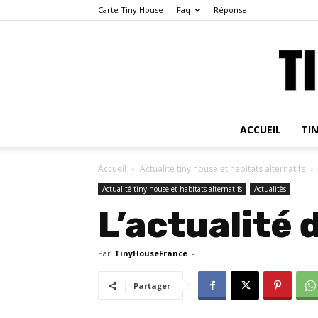
Carte Tiny House
Faq
Réponse
ACCUEIL
TI
Accueil
Actualité tiny house et habitats alternatifs
Actualité tiny house et habitats alternatifs
Actualitès
L’actualité 
Par
TinyHouseFrance
-
Partager