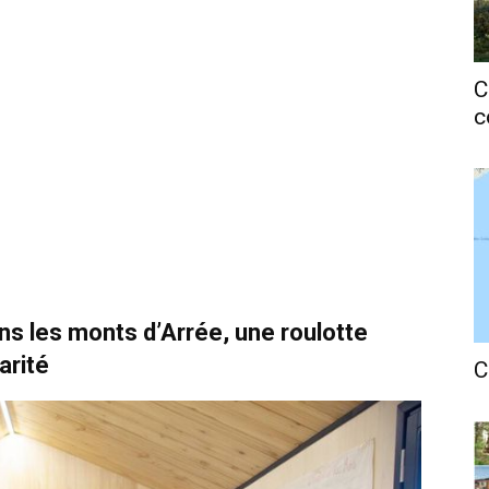
C
c
ns les monts d’Arrée, une roulotte
arité
C